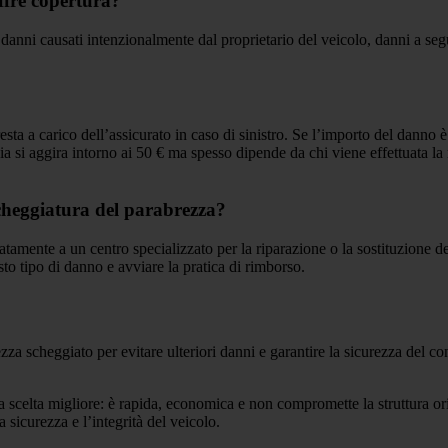
offre copertura?
anni causati intenzionalmente dal proprietario del veicolo, danni a seguit
sta a carico dell’assicurato in caso di sinistro. Se l’importo del danno è i
a si aggira intorno ai 50 € ma spesso dipende da chi viene effettuata la
cheggiatura del parabrezza?
tamente a un centro specializzato per la riparazione o la sostituzione d
esto tipo di danno e avviare la pratica di rimborso.
a scheggiato per evitare ulteriori danni e garantire la sicurezza del co
a scelta migliore: è rapida, economica e non compromette la struttura ori
sicurezza e l’integrità del veicolo.