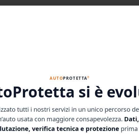
parazione o la sostituzione dei cristalli del veicolo possono essere signi
endendo cruciale la copertura assicurativa in caso di incidente o danno.
a che l’assicurato si impegna a pagare in caso di danno. La franchigia 
curativa e del tipo di veicolo.
ltre alla copertura dei danni, come l’assistenza stradale o la sostituzione 
verse offerte e valutare attentamente i termini e le condizioni proposte da
zza.
®
AUTO
PROTETTA
oProtetta si è evo
l conducente e il veicolo. Essa contribuisce a mantenere la sicurezza e l’i
zato tutti i nostri servizi in un unico percorso de
n’auto usata con maggiore consapevolezza.
Dati
me un ricambio mal posizionato, un sasso sollevato da un’auto in autos
icurezza e la manutenzione della propria auto.
lutazione, verifica tecnica e protezione
prima 
della strada, in quanto limita la visibilità e aumenta il rischio di incid