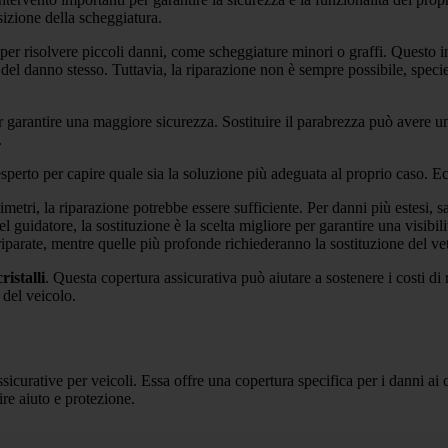
sizione della scheggiatura.
er risolvere piccoli danni, come scheggiature minori o graffi. Questo in
tà del danno stesso. Tuttavia, la riparazione non è sempre possibile, spec
r garantire una maggiore sicurezza. Sostituire il parabrezza può avere un
.
sperto per capire quale sia la soluzione più adeguata al proprio caso. Ec
timetri, la riparazione potrebbe essere sufficiente. Per danni più estesi, 
el guidatore, la sostituzione è la scelta migliore per garantire una visibili
riparate, mentre quelle più profonde richiederanno la sostituzione del ve
ristalli
. Questa copertura assicurativa può aiutare a sostenere i costi d
 del veicolo.
sicurative per veicoli. Essa offre una copertura specifica per i danni ai 
ire aiuto e protezione.