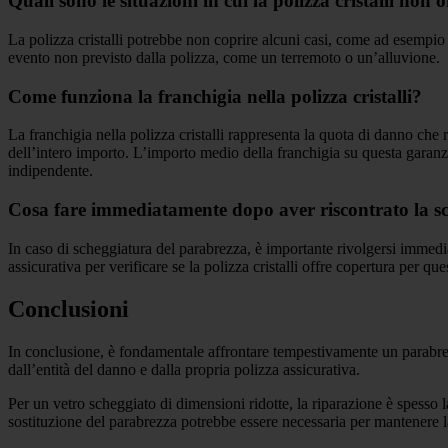
Quali sono le situazioni in cui la polizza cristalli non 
La polizza cristalli potrebbe non coprire alcuni casi, come ad esempio d
evento non previsto dalla polizza, come un terremoto o un’alluvione.
Come funziona la franchigia nella polizza cristalli?
La franchigia nella polizza cristalli rappresenta la quota di danno che re
dell’intero importo. L’importo medio della franchigia su questa garanzi
indipendente.
Cosa fare immediatamente dopo aver riscontrato la s
In caso di scheggiatura del parabrezza, è importante rivolgersi immedia
assicurativa per verificare se la polizza cristalli offre copertura per qu
Conclusioni
In conclusione, è fondamentale affrontare tempestivamente un parabrezz
dall’entità del danno e dalla propria polizza assicurativa.
Per un vetro scheggiato di dimensioni ridotte, la riparazione è spesso l
sostituzione del parabrezza potrebbe essere necessaria per mantenere la 