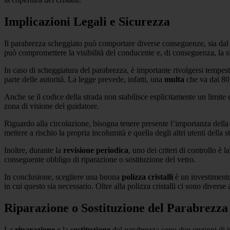
Implicazioni Legali e Sicurezza
Il parabrezza scheggiato può comportare diverse conseguenze, sia dal 
può compromettere la visibilità del conducente e, di conseguenza, la s
In caso di scheggiatura del parabrezza, è importante rivolgersi tempest
parte delle autorità. La legge prevede, infatti, una
multa
che va dai 80 
Anche se il codice della strada non stabilisce esplicitamente un limite 
zona di visione del guidatore.
Riguardo alla circolazione, bisogna tenere presente l’importanza dell
mettere a rischio la propria incolumità e quella degli altri utenti della s
Inoltre, durante la
revisione periodica
, uno dei criteri di controllo è 
conseguente obbligo di riparazione o sostituzione del vetro.
In conclusione, scegliere una buona
polizza cristalli
è un investimento 
in cui questo sia necessario. Oltre alla polizza cristalli ci sono diverse
Riparazione o Sostituzione del Parabrezza
La
riparazione
e la
sostituzione
del parabrezza sono due opzioni di int