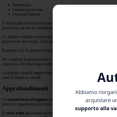
Parabrezza
Lunotto posteriore
Finestrini laterali
È importante sottoscrivere una polizza cristalli poiché i costi per la ri
pericoloso sia per il conducente che per gli altri utenti della strada, r
Le polizze cristalli possono prevedere una
franchigia
, ossia una somm
percentuale del danno. Essa può variare a seconda della compagnia assi
In alcuni casi, le polizze cristalli possono offrire servizi aggiuntivi o
Per scegliere la giusta polizza cristalli, è consigliabile confrontare di
copertura, alle franchigie e alle eventuali esclusioni previste dalla poli
Aut
La polizza cristalli rappresenta, quindi, una protezione importante per i
caso di danni ai cristalli.
Approfondimenti
Abbiamo riorganiz
acquistare u
Un
parabrezza scheggiato
può essere causato da diversi fattori, co
perché è importante avere una polizza cristalli è fondamentale per la s
supporto alla va
Il
vetro rotto
può essere pericoloso per il conducente e gli altri utenti 