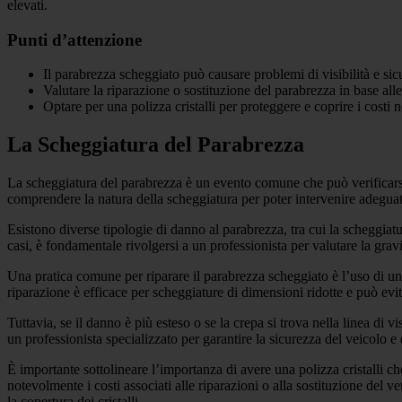
elevati.
Punti d’attenzione
Il parabrezza scheggiato può causare problemi di visibilità e si
Valutare la riparazione o sostituzione del parabrezza in base alle
Optare per una polizza cristalli per proteggere e coprire i costi n
La Scheggiatura del Parabrezza
La scheggiatura del parabrezza è un evento comune che può verificarsi 
comprendere la natura della scheggiatura per poter intervenire adegua
Esistono diverse tipologie di danno al parabrezza, tra cui la scheggiat
casi, è fondamentale rivolgersi a un professionista per valutare la gravit
Una pratica comune per riparare il parabrezza scheggiato è l’uso di una
riparazione è efficace per scheggiature di dimensioni ridotte e può evit
Tuttavia, se il danno è più esteso o se la crepa si trova nella linea di 
un professionista specializzato per garantire la sicurezza del veicolo e
È importante sottolineare l’importanza di avere una polizza cristalli c
notevolmente i costi associati alle riparazioni o alla sostituzione del v
la copertura dei cristalli.