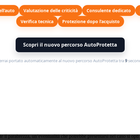
problema il prima possibile e rivolgersi a una carrozzeria specializzata ne
ell’auto
Valutazione delle criticità
Consulente dedicato
ture o crepe nel parabrezza. Le alte temperature estive possono causare l
i possono mettere a dura prova la resistenza del vetro, aumentando il r
Verifica tecnica
Protezione dopo l’acquisto
menti:
te le ore più calde della giornata.
Scopri il nuovo percorso AutoProtetta
io dal parabrezza invece di versare acqua bollente, che può causare uno
uida in autostrada, per evitare che i sassi sollevati dalle ruote delle alt
so di danni al parabrezza. Questa polizza offre una copertura specifica pe
errai portato automaticamente al nuovo percorso AutoProtetta tra
8
second
a cristalli può far risparmiare tempo e denaro in caso di necessità, gara
ato è fondamentale, sia per garantire l’efficienza e la sicurezza del veico
 al problema. Inoltre, si assicureranno che la riparazione sia eseguita c
nda della gravità della scheggiatura e del tipo di parabrezza. Tuttavia, 
zza. Si consiglia di confrontare le quotazioni di diversi professionisti 
e il parabrezza, un’eventualità che potrebbe presentarsi nel caso si opti p