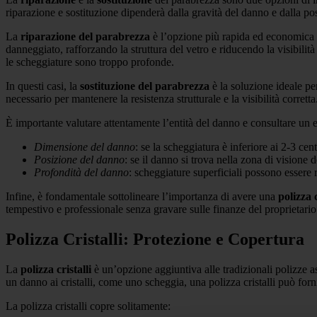
riparazione e sostituzione dipenderà dalla gravità del danno e dalla po
La
riparazione del parabrezza
è l’opzione più rapida ed economica p
danneggiato, rafforzando la struttura del vetro e riducendo la visibili
le scheggiature sono troppo profonde.
In questi casi, la
sostituzione del parabrezza
è la soluzione ideale pe
necessario per mantenere la resistenza strutturale e la visibilità corretta
È importante valutare attentamente l’entità del danno e consultare un e
Dimensione del danno
: se la scheggiatura è inferiore ai 2-3 cen
Posizione del danno
: se il danno si trova nella zona di visione d
Profondità del danno
: scheggiature superficiali possono essere 
Infine, è fondamentale sottolineare l’importanza di avere una
polizza c
tempestivo e professionale senza gravare sulle finanze del proprietario
Polizza Cristalli: Protezione e Copertura
La
polizza cristalli
è un’opzione aggiuntiva alle tradizionali polizze as
un danno ai cristalli, come uno scheggia, una polizza cristalli può forn
La polizza cristalli copre solitamente: