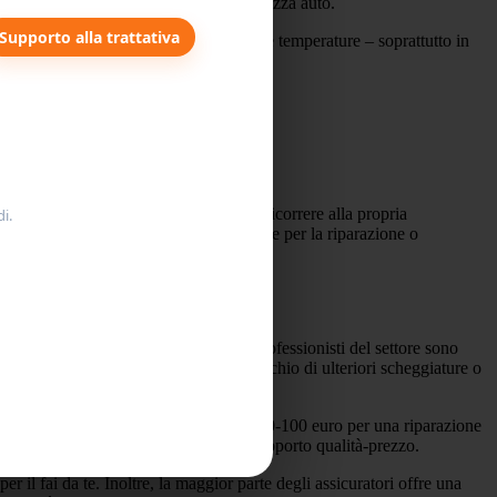
lla riparazione o sostituzione dei parabrezza auto.
Supporto alla trattativa
a dilatazione del vetro, mentre le basse temperature – soprattutto in
ischio di danni.
 shock termico e creare crepe.
re auto colpiscano il parabrezza.
r i vetri dell’auto, evitando di dover ricorrere alla propria
i.
ntendo un servizio veloce e professionale per la riparazione o
lo, sia per evitare ulteriori danni. I professionisti del settore sono
orrettamente, riducendo al minimo il rischio di ulteriori scheggiature o
in media, i prezzi si aggirano attorno a 60-100 euro per una riparazione
e assicuratori per ottenere il miglior rapporto qualità-prezzo.
er il fai da te. Inoltre, la maggior parte degli assicuratori offre una