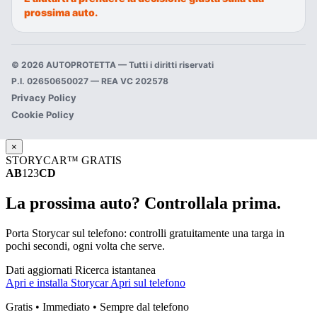
prossima auto.
© 2026 AUTOPROTETTA — Tutti i diritti riservati
P.I. 02650650027 — REA VC 202578
Privacy Policy
Cookie Policy
×
STORYCAR™ GRATIS
AB
123
CD
La prossima auto? Controllala prima.
Porta Storycar sul telefono: controlli gratuitamente una targa in
pochi secondi, ogni volta che serve.
Dati aggiornati
Ricerca istantanea
Apri e installa Storycar
Apri sul telefono
‘avrei dovuto controllare meglio.’
Gratis • Immediato • Sempre dal telefono