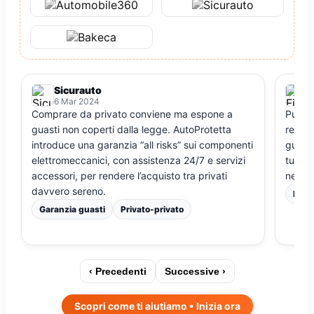
Sicurauto
F
6 Mar 2024
5
Comprare da privato conviene ma espone a
Punto 
guasti non coperti dalla legge. AutoProtetta
report
introduce una garanzia “all risks” sui componenti
guasti
elettromeccanici, con assistenza 24/7 e servizi
tutela
accessori, per rendere l’acquisto tra privati
nell’us
davvero sereno.
Repo
Garanzia guasti
Privato-privato
‹ Precedenti
Successive ›
Scopri come ti aiutiamo • Inizia ora