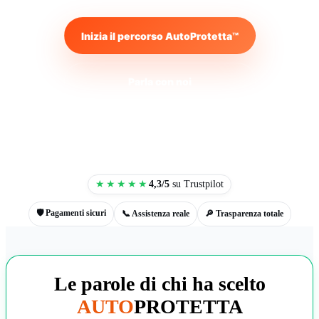
Inizia il percorso AutoProtetta™
Parla con noi
★★★★★
4,3/5
su Trustpilot
🛡️ Pagamenti sicuri
📞 Assistenza reale
🔎 Trasparenza totale
Le parole di chi ha scelto
“avrei dovuto controllare
AUTO
PROTETTA
meglio.”