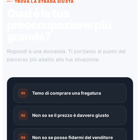
TROVA LA STRADA GIUSTA
Qual è la tua
preoccupazione più
grande?
Rispondi a una domanda. Ti portiamo al punto del
percorso più adatto alla tua situazione.
Temo di comprare una fregatura
01
Non so se il prezzo è davvero giusto
02
Non so se posso fidarmi del venditore
03