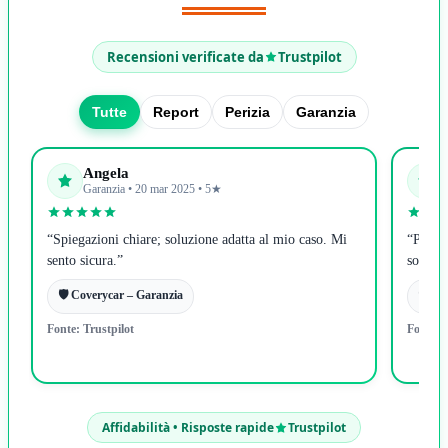
Recensioni verificate da
Trustpilot
Tutte
Report
Perizia
Garanzia
Scopri il percorso più adatto
Angela
Garanzia • 20 mar 2025 • 5★
No, continua a leggere
“Spiegazioni chiare; soluzione adatta al mio caso. Mi
“Person
sento sicura.”
solo es
🛡️ Coverycar – Garanzia
🛡️ C
Fonte:
Trustpilot
Fonte:
Affidabilità • Risposte rapide
Trustpilot