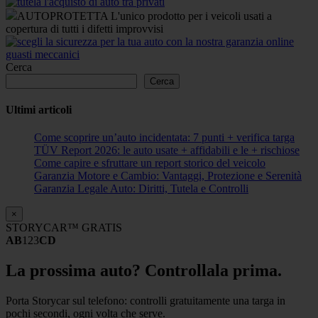
AUTOPROTETTA L'unico prodotto per i veicoli usati a
copertura di tutti i difetti improvvisi
Cerca
Cerca
Ultimi articoli
Come scoprire un’auto incidentata: 7 punti + verifica targa
TÜV Report 2026: le auto usate + affidabili e le + rischiose
Come capire e sfruttare un report storico del veicolo
Garanzia Motore e Cambio: Vantaggi, Protezione e Serenità
Garanzia Legale Auto: Diritti, Tutela e Controlli
×
STORYCAR™ GRATIS
AB
123
CD
La prossima auto? Controllala prima.
Porta Storycar sul telefono: controlli gratuitamente una targa in
pochi secondi, ogni volta che serve.