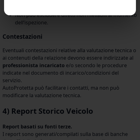
guasti successivi.
Non può escludere difetti non rilevabili al momento
dell’ispezione.
Contestazioni
Eventuali contestazioni relative alla valutazione tecnica o
ai contenuti della relazione devono essere indirizzate al
professionista incaricato
e/o secondo le procedure
indicate nel documento di incarico/condizioni del
servizio.
AutoProtetta può facilitare i contatti, ma non può
modificare la valutazione tecnica.
4) Report Storico Veicolo
Report basati su fonti terze.
I report sono generati/compilati sulla base di banche