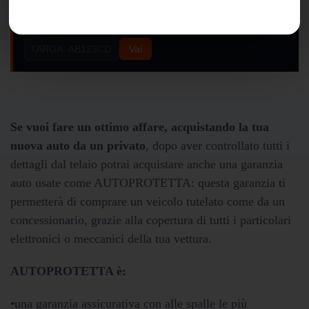
Controlla subito la targa
in pochi secondi:
Vai
Se vuoi fare un ottimo affare, acquistando la tua
nuova auto da un privato
, dopo aver controllato tutti i
dettagli dal telaio potrai acquistare anche una garanzia
auto usate come AUTOPROTETTA: questa garanzia ti
permetterà di comprare un veicolo tutelato come da un
concessionario, grazie alla copertura di tutti i particolari
elettronici o meccanici della tua vettura.
AUTOPROTETTA è:
•una garanzia assicurativa con alle spalle le più