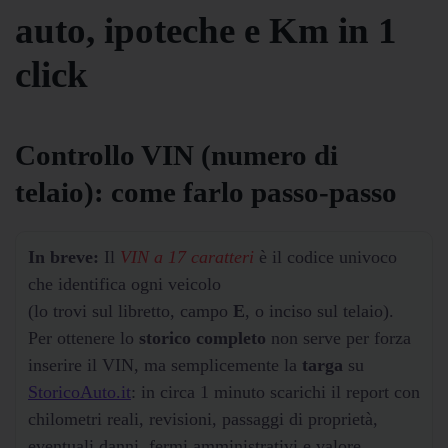
auto, ipoteche e Km in 1
click
Controllo VIN (numero di
telaio): come farlo passo-passo
In breve:
Il
VIN a 17 caratteri
è il codice univoco
che identifica ogni veicolo
(lo trovi sul libretto, campo
E
, o inciso sul telaio).
Per ottenere lo
storico completo
non serve per forza
inserire il VIN, ma semplicemente la
targa
su
StoricoAuto.it
: in circa 1 minuto scarichi il report con
chilometri reali, revisioni, passaggi di proprietà,
eventuali danni, fermi amministrativi e valore