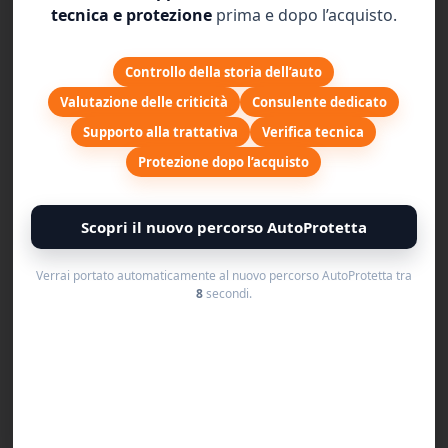
privati.
tecnica e protezione
prima e dopo l’acquisto.
Basta
cliccare su STORICOAUTO.IT
, inserire la
Controllo della storia dell’auto
TARGA (vin in fase di sviluppo) e in pochi secondi
Valutazione delle criticità
Consulente dedicato
otterrai le informazioni decodificate.
Supporto alla trattativa
Verifica tecnica
Potrai controllare:
Protezione dopo l’acquisto
Il numero dei proprietari del veicolo
Scopri il nuovo percorso AutoProtetta
Lettura del contachilometri alla revisione
Informazione sulle revisioni
Verrai portato automaticamente al nuovo percorso AutoProtetta tra
Elenco delle opzioni di allestimento di fabbrica del
8
secondi.
veicolo
Valore del mercato dai dati web
Valore Eurotax Blu e Giallo