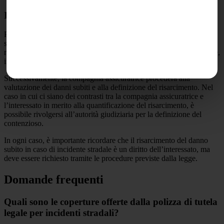
Iter di Richiesta
Per richiedere il risarcimento del danno subito in caso di incidente
stradale, è necessario seguire un preciso iter. In primo luogo, è
necessario denunciare il sinistro alla propria compagnia assicuratrice,
indicando i danni subiti e la dinamica dell’incidente.
Successivamente, la compagnia assicuratrice procederà alla
valutazione dei danni subiti e alla definizione del risarcimento. Nel
caso in cui ci siano dei contrasti tra la compagnia assicuratrice e
l’interessato in merito alla quantificazione del risarcimento, è
possibile rivolgersi all’autorità giudiziaria per la definizione del
contenzioso.
In ogni caso, è importante ricordare che il risarcimento del danno
subito in caso di incidente stradale è un diritto dell’interessato, ma
deve essere richiesto tramite le procedure previste dalla legge.
Domande frequenti
Quali sono le coperture offerte dalla polizza di tutela
legale per incidenti stradali?