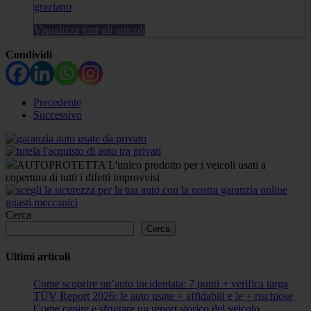
graziano
Visualizza tutti gli articoli
Condividi
Precedente
Successivo
AUTOPROTETTA L'unico prodotto per i veicoli usati a
copertura di tutti i difetti improvvisi
Cerca
Cerca
Ultimi articoli
Come scoprire un’auto incidentata: 7 punti + verifica targa
TÜV Report 2026: le auto usate + affidabili e le + rischiose
Come capire e sfruttare un report storico del veicolo