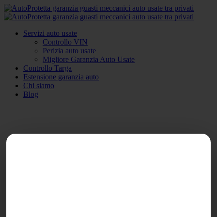
Servizi auto usate
Controllo VIN
Perizia auto usate
Migliore Garanzia Auto Usate
Controllo Targa
Estensione garanzia auto
Chi siamo
Blog