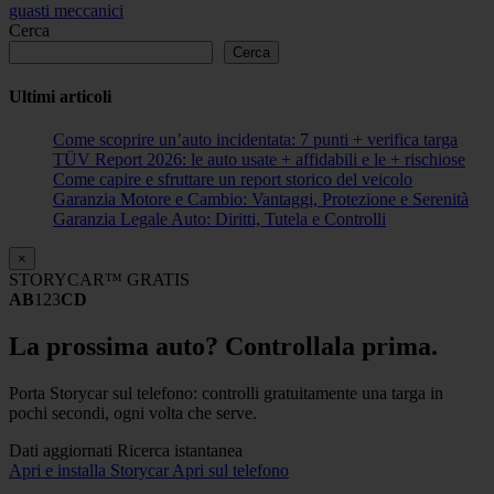
Cerca
Cerca
Ultimi articoli
Come scoprire un’auto incidentata: 7 punti + verifica targa
TÜV Report 2026: le auto usate + affidabili e le + rischiose
Come capire e sfruttare un report storico del veicolo
Garanzia Motore e Cambio: Vantaggi, Protezione e Serenità
Garanzia Legale Auto: Diritti, Tutela e Controlli
×
STORYCAR™ GRATIS
AB
123
CD
La prossima auto? Controllala prima.
Porta Storycar sul telefono: controlli gratuitamente una targa in
pochi secondi, ogni volta che serve.
Dati aggiornati
Ricerca istantanea
Apri e installa Storycar
Apri sul telefono