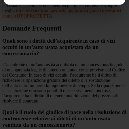
per i vizi occulti è dovuta o meno dal concessionario in base alle
circostanze specifiche della vendita per questo motivo è sempre
meglio
tutelarsi con una garanzia aggiuntiva guasti meccanici
come AUTOPROTETTA
.
Domande Frequenti
Quali sono i diritti dell’acquirente in caso di vizi
occulti in un’auto usata acquistata da un
concessionario?
L’acquirente di un’auto usata acquistata da un concessionario gode
di una garanzia legale di almeno un anno, come previsto dal Codice
del Consumo. In caso di vizi occulti, l’acquirente ha il diritto di
richiedere la riparazione gratuita del difetto o la sostituzione
dell’auto entro un periodo ragionevole di tempo. Se la riparazione o
la sostituzione non sono possibili o eccessivamente onerose,
l’acquirente ha il diritto di ottenere una riduzione del prezzo o di
risolvere il contratto.
Qual è il ruolo del giudice di pace nella risoluzione di
controversie relative ai difetti di un’auto usata
venduta da un concessionario?