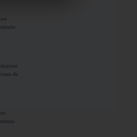
ione
stituite
soluzione
ttuata da
one
ettuata