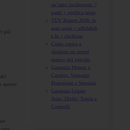
un’auto incidentata: 7
punti + verifica targa
TÜV Report 2026: le
auto usate + affidabili
vi più
e le + rischiose
Come capire e
sfruttare un report
storico del veicolo
Garanzia Motore e
Cambio: Vantaggi,
del
Protezione e Serenità
n questo
Garanzia Legale
Auto: Diritti, Tutela e
Controlli
ore
e una