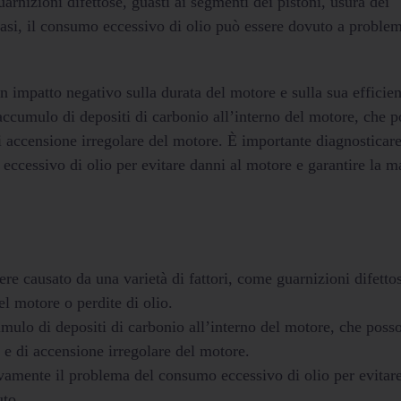
arnizioni difettose, guasti ai segmenti dei pistoni, usura dei
casi, il consumo eccessivo di olio può essere dovuto a problem
 impatto negativo sulla durata del motore e sulla sua efficie
’accumulo di depositi di carbonio all’interno del motore, che 
i accensione irregolare del motore. È importante diagnosticare
eccessivo di olio per evitare danni al motore e garantire la 
re causato da una varietà di fattori, come guarnizioni difettos
l motore o perdite di olio.
mulo di depositi di carbonio all’interno del motore, che poss
 e di accensione irregolare del motore.
vamente il problema del consumo eccessivo di olio per evitare
uto.