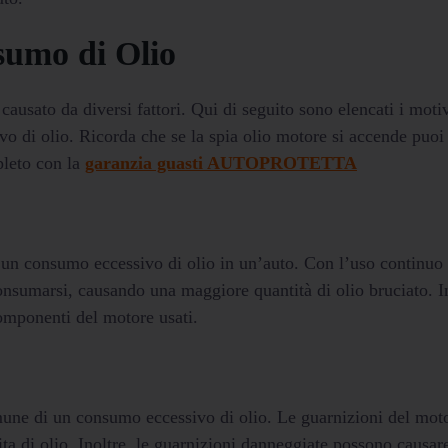
sumo di Olio
ausato da diversi fattori. Qui di seguito sono elencati i moti
 di olio. Ricorda che se la spia olio motore si accende puoi
pleto con la
garanzia guasti AUTOPROTETTA
 un consumo eccessivo di olio in un’auto. Con l’uso continuo 
onsumarsi, causando una maggiore quantità di olio bruciato. I
componenti del motore usati.
une di un consumo eccessivo di olio. Le guarnizioni del mot
a di olio. Inoltre, le guarnizioni danneggiate possono causar