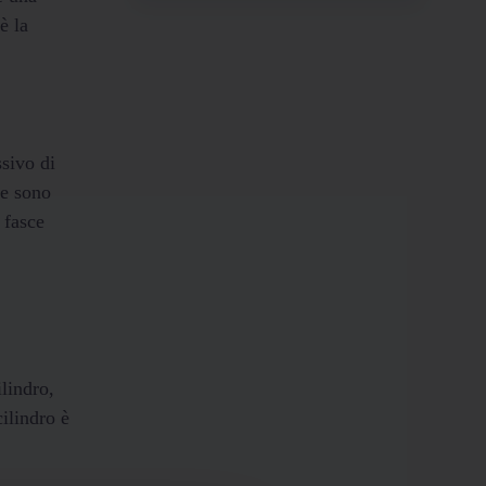
è la
sivo di
ce sono
 fasce
lindro,
cilindro è