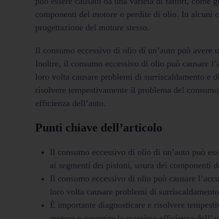
può essere causato da una varietà di fattori, come gu
componenti del motore o perdite di olio. In alcuni 
progettazione del motore stesso.
Il consumo eccessivo di olio di un’auto può avere un
Inoltre, il consumo eccessivo di olio può causare l
loro volta causare problemi di surriscaldamento e d
risolvere tempestivamente il problema del consumo 
efficienza dell’auto.
Punti chiave dell’articolo
Il consumo eccessivo di olio di un’auto può esse
ai segmenti dei pistoni, usura dei componenti de
Il consumo eccessivo di olio può causare l’accu
loro volta causare problemi di surriscaldamento
È importante diagnosticare e risolvere tempesti
motore e garantire la massima efficienza dell’a