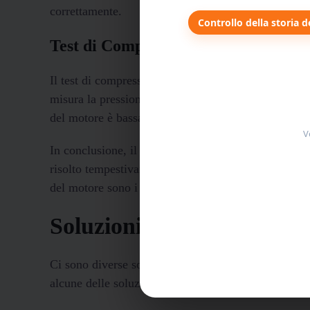
correttamente.
Controllo della storia d
Test di Compressione del Motore
Il test di compressione del motore è un altro metod
misura la pressione del motore e può rilevare eventu
del motore è bassa, potrebbe essere necessario sosti
V
In conclusione, il consumo eccessivo di olio motore
risolto tempestivamente. Il controllo regolare del liv
del motore sono i metodi principali per individuare
Soluzioni al Consumo Ecce
Ci sono diverse soluzioni per risolvere il problema 
alcune delle soluzioni più comuni.