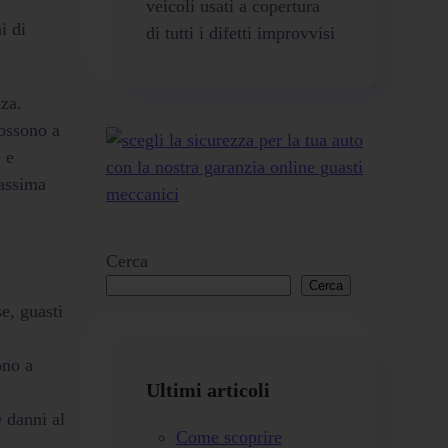
veicoli usati a copertura
i di
di tutti i difetti improvvisi
nza.
possono a
 e
massima
Cerca
Cerca
e, guasti
ono a
Ultimi articoli
 danni al
Come scoprire