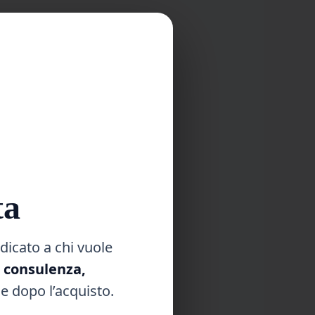
ne
mo
ell’olio
n
ta
minimo.
dicato a chi vuole
, consulenza,
dite, è
ono
e dopo l’acquisto.
lato