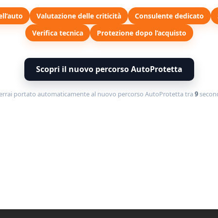
ell’auto
Valutazione delle criticità
Consulente dedicato
Verifica tecnica
Protezione dopo l’acquisto
o per individuare la causa del consumo eccessivo di olio. Ques
Scopri il nuovo percorso AutoProtetta
ali problemi con i pistoni, le valvole o le guarnizioni. Se la 
tuire i componenti del motore o riparare eventuali guasti.
errai portato automaticamente al nuovo percorso AutoProtetta tra
8
second
 può causare danni al motore dell’auto se non viene diagnosti
ello dell’olio, l’ispezione visiva per perdite e il test di comp
 la causa del consumo eccessivo di olio.
ssivo di Olio
del consumo eccessivo di olio di una auto. Di seguito sono rip