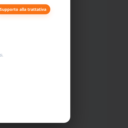
Supporto alla trattativa
to test
pressione
i.
cato e
ressione
ortate