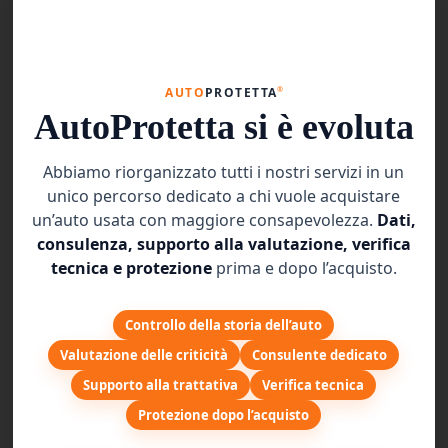
potrebbero ridimensionare il risarcimento a vostro
favore.
Difficoltà nella diagnosi dei problemi
®
AUTO
PROTETTA
meccanici:
una cronologia completa di assistenza e
AutoProtetta si è evoluta
riparazione aiuta i meccanici a diagnosticare e
risolvere i problemi in modo più efficiente. Senza
Abbiamo riorganizzato tutti i nostri servizi in un
questa cronologia, potresti dover affrontare costi
unico percorso dedicato a chi vuole acquistare
diagnostici più elevati e tempi di riparazione più
un’auto usata con maggiore consapevolezza.
Dati,
lunghi.
consulenza, supporto alla valutazione, verifica
Sfide nella risoluzione delle controversie:
se si
tecnica e protezione
prima e dopo l’acquisto.
verifica una controversia con un fornitore di servizi o
una richiesta di garanzia, registrazioni dettagliate
Controllo della storia dell’auto
possono essere cruciali per dimostrare il proprio
Valutazione delle criticità
Consulente dedicato
caso. Senza questi documenti, risolvere tali
Supporto alla trattativa
Verifica tecnica
controversie diventa molto più difficile.
Protezione dopo l’acquisto
Aumento dei costi di gestione:
i registri di