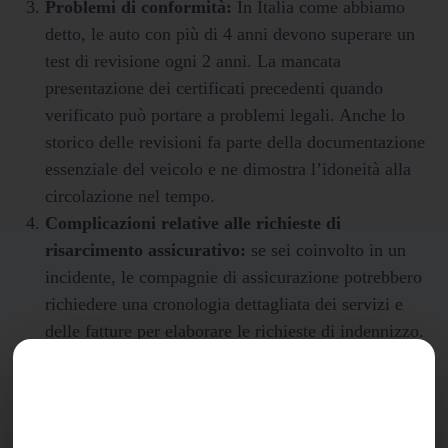
Problemi di conformità:
In Italia come abbiamo
detto, le auto con più di 4 anni devono superare un
test di revisione ogni 2 anni. La mancata
presentazione dei certificati precedenti quando
verificato può portare a problemi legali. Anche lo
storico delle revisioni fa parte della documentazione
essenziale del veicolo e ne dimostra l’idoneità alla
circolazione nel tempo.
Complicazioni relative alle richieste di
risarcimento assicurativo:
se sei coinvolto in un
incidente, le compagnie di assicurazione potrebbero
richiedere una cronologia dettagliata dei servizi e
delle fatture per elaborare le richieste di indennizzo.
Senza una documentazione adeguata, potrebbero
contestare il reclamo o ridurre il risarcimento; infine
anche se raro, se sospettano che la scarsa
manutenzione abbia contribuito all’incidente