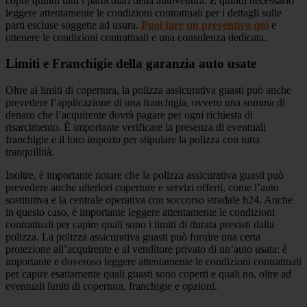
copre quindi tutti i particolari della autovettura. È quindi necessario
leggere attentamente le condizioni contrattuali per i dettagli sulle
parti escluse soggette ad usura.
Puoi fare un preventivo qui
e
ottenere le condizioni contrattuali e una consulenza dedicata.
Limiti e Franchigie della garanzia auto usate
Oltre ai limiti di copertura, la polizza assicurativa guasti può anche
prevedere l’applicazione di una franchigia, ovvero una somma di
denaro che l’acquirente dovrà pagare per ogni richiesta di
risarcimento. È importante verificare la presenza di eventuali
franchigie e il loro importo per stipulare la polizza con tutta
tranquillità.
Inoltre, è importante notare che la polizza assicurativa guasti può
prevedere anche ulteriori coperture e servizi offerti, come l’auto
sostitutiva e la centrale operativa con soccorso stradale h24. Anche
in questo caso, è importante leggere attentamente le condizioni
contrattuali per capire quali sono i limiti di durata previsti dalla
polizza. La polizza assicurativa guasti può fornire una certa
protezione all’acquirente e al venditore privato di un’auto usata: è
importante e doveroso leggere attentamente le condizioni contrattuali
per capire esattamente quali guasti sono coperti e quali no, oltre ad
eventuali limiti di copertura, franchigie e opzioni.