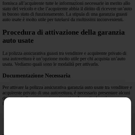
fornisca all’acquirente tutte le informazioni necessarie in merito allo
stato del veicolo e che l’acquirente abbia il diritto di ricevere un’auto
in buono stato di funzionamento. La stipula di una garanzia guasti
auto usate è molto utile per tutelarsi da moltissimi inconvenienti.
Procedura di attivazione della garanzia
auto usate
La polizza assicurativa guasti tra venditore e acquirente privato di
una autovettura è un’opzione molto utile per chi acquista un’auto
usata. Vediamo quali sono le modalità per attivarla.
Documentazione Necessaria
Per attivare la polizza assicurativa garanzia auto usate tra venditore e
acquirente privato di una autovettura, è necessario presentare alcuni
documenti alla compagnia assicurativa. In particolare, è necessario
fornire:
Il certificato di proprietà e il libretto dell’auto;
Il contratto di vendita dell’auto;
La copia della polizza RcAuto