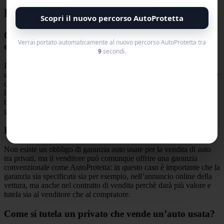
Domande Frequenti
Scopri il nuovo percorso AutoProtetta
Quali sono le responsabilità del venditore privato in
Verrai portato automaticamente al nuovo percorso AutoProtetta tra
caso di vizi occulti dell’autovettura?
8
secondi.
Il venditore privato è responsabile dei vizi occulti dell’autovettura,
cioè di quei difetti non visibili o occultati al momento della vendita e
che compromettono l’utilizzo del veicolo. In caso di vizi occulti,
l’acquirente può richiedere la rivolgersi al giudice in quanto non
tutelato da garanzia. Leggi anche questo articolo del
centro
consumatori Trento
Esiste un obbligo di garanzia auto usate tra privati?
Non esiste un obbligo di garanzia auto usate per la vendita di auto
tra privati, ma il venditore può comunque offrire una garanzia
convenzionale come AutoProtetta: in questo caso è importante che la
garanzia sia specificata sia per esempio, nell’annuncio online della
vettura, ma anche nel contratto di vendita perchè darà più valore e
tutela sia al venditore che al compratore.
Come si tutela un privato che vende un’auto usata?