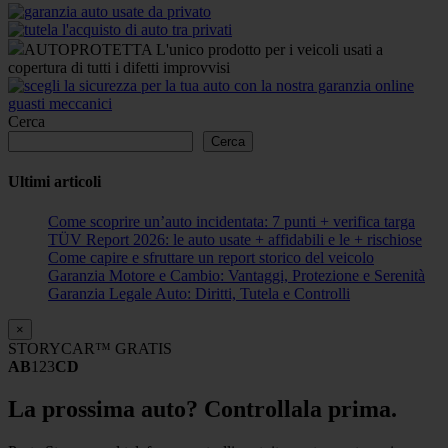
AUTOPROTETTA L'unico prodotto per i veicoli usati a
copertura di tutti i difetti improvvisi
Cerca
Cerca
Ultimi articoli
Come scoprire un’auto incidentata: 7 punti + verifica targa
TÜV Report 2026: le auto usate + affidabili e le + rischiose
Come capire e sfruttare un report storico del veicolo
Garanzia Motore e Cambio: Vantaggi, Protezione e Serenità
Garanzia Legale Auto: Diritti, Tutela e Controlli
×
STORYCAR™ GRATIS
AB
123
CD
La prossima auto? Controllala prima.