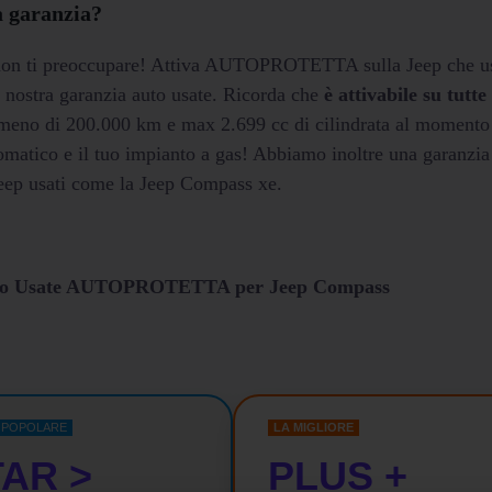
a garanzia?
a non ti preoccupare! Attiva AUTOPROTETTA sulla Jeep che u
la nostra garanzia auto usate. Ricorda che
è attivabile su tutte
 meno di 200.000 km e max 2.699 cc di cilindrata al momento
tomatico e il tuo impianto a gas! Abbiamo inoltre una garanzia
i Jeep usati come la Jeep Compass xe.
Auto Usate AUTOPROTETTA per Jeep Compass
' POPOLARE
LA MIGLIORE
AR >
PLUS +