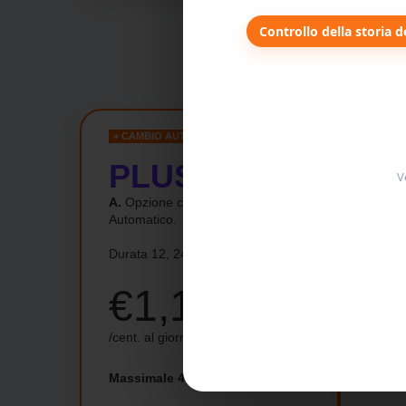
Controllo della storia d
+ CAMBIO AUTOMATICO
+ IMP
PLUS +
P
V
A.
Opzione con Cambio
B.
Opz
Automatico.
Durata 12, 24 e 36 mesi
Durata
€1,18
€
/cent. al giorno
/cent. 
Massimale 4500 € per guasto
Massi