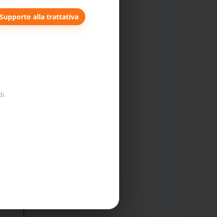
Supporto alla trattativa
i.
s.