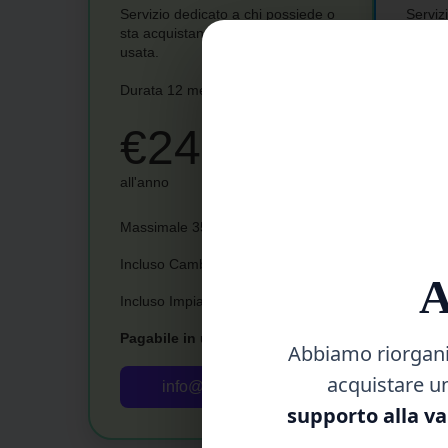
Servizio dedicato a chi possiede o
Serviz
sta acquistando un'auto elettrica
propri
usata.
garanz
Durata 12 mesi
Durata
€242
€
all'anno
/cent. 
Massimale 3500 € per guasto
Massim
Incluso Cambio Automatico
Inclu
A
Incluso Impianto a Gas
Inclu
Pagabile in un'unica soluzione
Pagabi
Abbiamo riorganiz
acquistare u
info@autoprotetta.it
supporto alla va