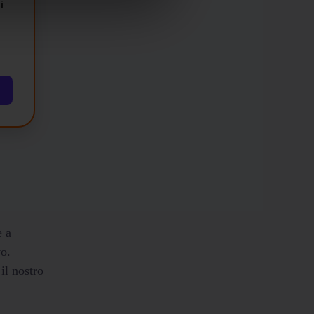
i
e a
vo.
il nostro