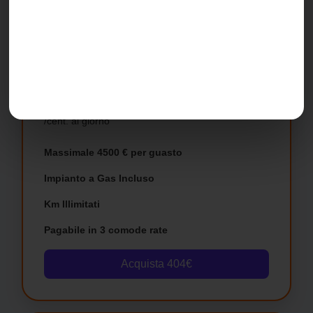
B.
Opzione con Impianto a Gas.
Durata 12, 24 e 36 mesi
€1,11
/cent. al giorno
Massimale 4500 € per guasto
Impianto a Gas Incluso
Km Illimitati
Pagabile in 3 comode rate
Acquista 404€