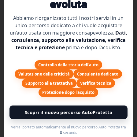
evoluta
Durata 12, 24 e 36 mesi
€1,18
Abbiamo riorganizzato tutti i nostri servizi in un
unico percorso dedicato a chi vuole acquistare
/cent. al giorno
un’auto usata con maggiore consapevolezza.
Dati,
consulenza, supporto alla valutazione, verifica
Massimale 4500 € per guasto
tecnica e protezione
prima e dopo l’acquisto.
Incluso Cambio Automatico
Controllo della storia dell’auto
Km Illimitati
Valutazione delle criticità
Consulente dedicato
Pagabile in 3 comode rate
Supporto alla trattativa
Verifica tecnica
Acquista 429€
Protezione dopo l’acquisto
Scopri il nuovo percorso AutoProtetta
+ IMPIANTO GAS
Verrai portato automaticamente al nuovo percorso AutoProtetta tra
PLUS +
7
secondi.