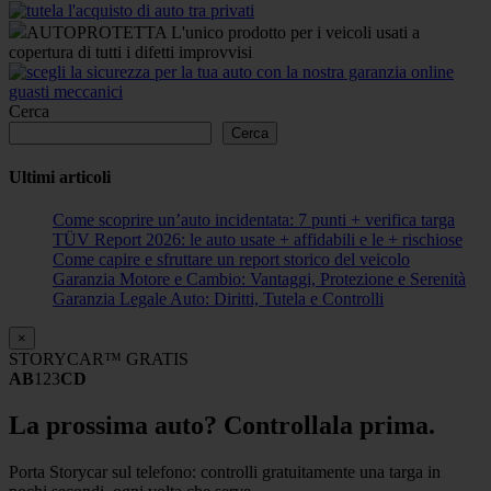
AUTOPROTETTA L'unico prodotto per i veicoli usati a
copertura di tutti i difetti improvvisi
Cerca
Cerca
Ultimi articoli
Come scoprire un’auto incidentata: 7 punti + verifica targa
TÜV Report 2026: le auto usate + affidabili e le + rischiose
Come capire e sfruttare un report storico del veicolo
Garanzia Motore e Cambio: Vantaggi, Protezione e Serenità
Garanzia Legale Auto: Diritti, Tutela e Controlli
×
STORYCAR™ GRATIS
AB
123
CD
La prossima auto? Controllala prima.
Porta Storycar sul telefono: controlli gratuitamente una targa in