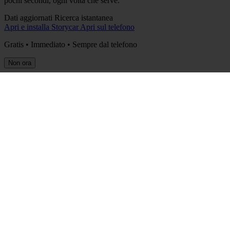
pochi secondi, ogni volta che serve.
Dati aggiornati
Ricerca istantanea
Apri e installa Storycar
Apri sul telefono
Gratis • Immediato • Sempre dal telefono
Non ora