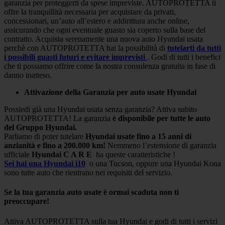
garanzia per proteggerti da spese impreviste. AUTOPROTETTA ti
offre la tranquillità necessaria per acquistare da privati,
concessionari, un’auto all’estero e addirittura anche online,
assicurando che ogni eventuale guasto sia coperto sulla base del
contratto. Acquista serenamente una nuova auto Hyundai usata
perchè con AUTOPROTETTA hai la possibilità di
tutelarti da tutti
i possibili guasti futuri e evitare imprevisti
. Godi di tutti i benefici
che ti possiamo offrire come la nostra consulenza gratuita in fase di
danno inatteso.
Attivazione della Garanzia per auto usate Hyundai
Possiedi già una Hyundai usata senza garanzia? Attiva subito
AUTOPROTETTA! La garanzia
è disponibile per tutte le auto
del Gruppo Hyundai.
Parliamo di poter tutelare
Hyundai usate fino a 15 anni di
anzianità e fino a 200.000 km!
Nemmeno l’estensione di garanzia
ufficiale
Hyundai C A R E
ha queste caratteristiche !
Sei hai una Hyundai i10
o una Tucson, oppure una Hyundai Kona
sono tutte auto che rientrano nei requisiti del servizio.
Se la tua garanzia auto usate è ormai scaduta non ti
preoccupare!
Attiva AUTOPROTETTA sulla tua Hyundai e godi di tutti i servizi