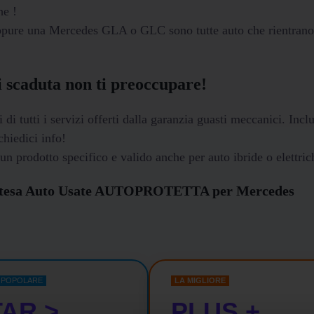
he !
ppure una Mercedes GLA o GLC sono tutte auto che rientrano
i scaduta non ti preoccupare!
utti i servizi offerti dalla garanzia guasti meccanici. Inc
hiedici info!
un prodotto specifico e valido anche per auto ibride o elettric
 estesa Auto Usate AUTOPROTETTA per Mercedes
' POPOLARE
LA MIGLIORE
AR >
PLUS +