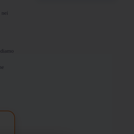
 nei
ludiamo
he