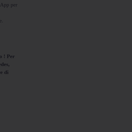
tsApp per
e.
o ! Per
edes
,
e di