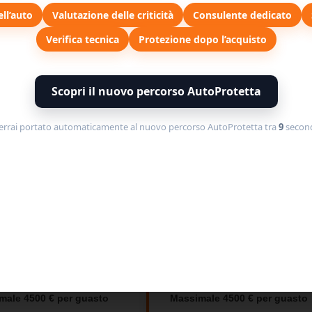
ell’auto
Valutazione delle criticità
Consulente dedicato
Verifica tecnica
Protezione dopo l’acquisto
Scopri il nuovo percorso AutoProtetta
IANTO GAS
+ CAMBIO AUT. + IMPIANTO GAS
errai portato automaticamente al nuovo percorso AutoProtetta tra
8
second
LUS +
PLUS +
ione con Impianto a Gas.
C.
Opzione con Cambio
Automatico e con Impianto a Ga
 12, 24 e 36 mesi
Durata 12, 24 e 36 mesi
1,11
€1,33
al giorno
/cent. al giorno
male 4500 € per guasto
Massimale 4500 € per guasto