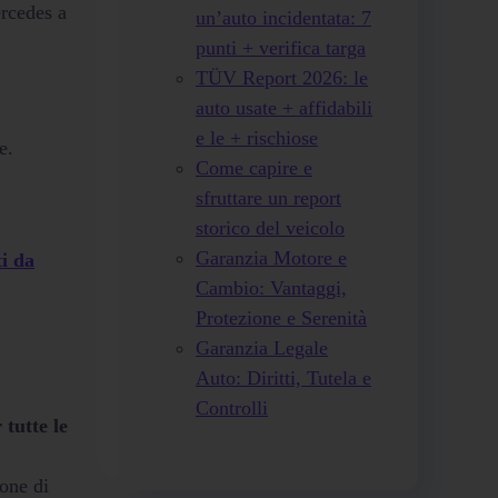
ercedes a
un’auto incidentata: 7
punti + verifica targa
TÜV Report 2026: le
auto usate + affidabili
e le + rischiose
e.
Come capire e
sfruttare un report
storico del veicolo
Garanzia Motore e
ti da
Cambio: Vantaggi,
Protezione e Serenità
Garanzia Legale
Auto: Diritti, Tutela e
Controlli
 tutte le
one di