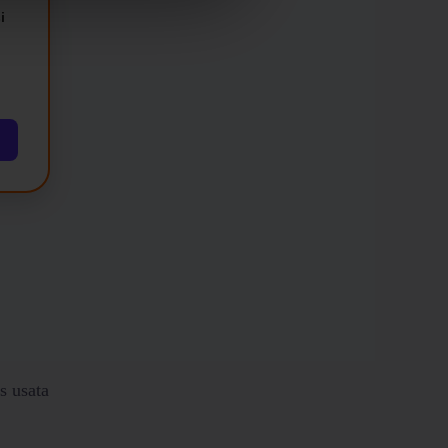
i
s usata