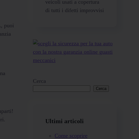
veicoli usati a copertura
di tutti i difetti improvvisi
, puoi
anzia
una
Cerca
Cerca
parti!
ri.
Ultimi articoli
Come scoprire