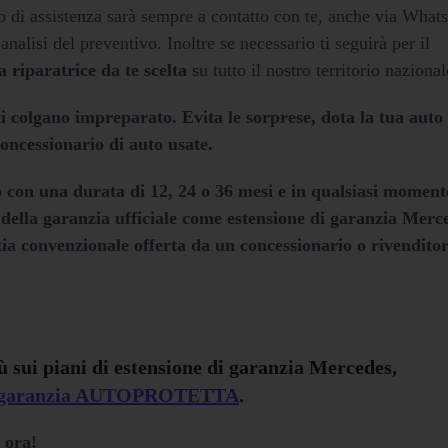
zio di assistenza sarà sempre a contatto con te, anche via Wha
’analisi del preventivo. Inoltre se necessario ti seguirà per il
a riparatrice da te scelta
su tutto il nostro territorio nazional
ti colgano impreparato. Evita le sorprese, dota la tua auto
oncessionario di auto usate.
on una durata di 12, 24 o 36 mesi e in qualsiasi moment
 della garanzia ufficiale come estensione di garanzia
Merc
zia convenzionale offerta da un concessionario o rivenditor
ù sui piani di estensione di garanzia
Mercedes
,
tua garanzia AUTOPROTETTA
.
 ora!