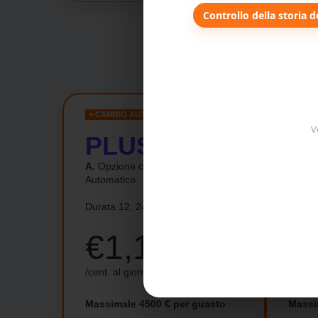
Controllo della storia d
+ CAMBIO AUTOMATICO
+ IMP
V
PLUS +
P
A.
Opzione con Cambio
B.
Opz
Automatico.
Durata 12, 24 e 36 mesi
Durata
€1,18
€
/cent. al giorno
/cent. 
Massimale 4500 € per guasto
Massi