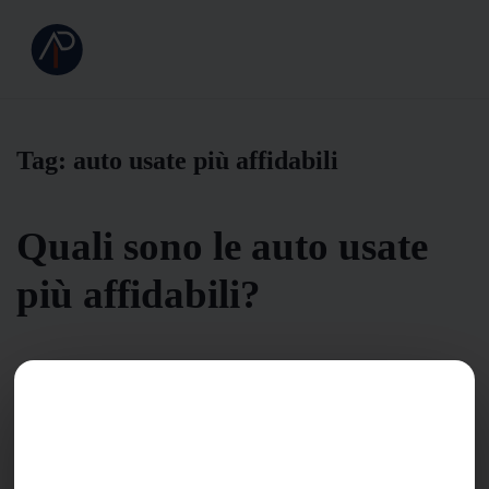
Tag:
auto usate più affidabili
Quali sono le auto usate
più affidabili?
Auto usate più affidabili: guida ai modelli che durano nel
tempo Quali sono le auto usate con meno guasti?