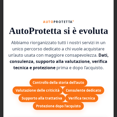
Quando si acquista un’auto usata, uno degli aspetti più
importanti da considerare è l’affidabilità....
®
AUTO
PROTETTA
AutoProtetta si è evoluta
Continua a leggere
Abbiamo riorganizzato tutti i nostri servizi in un
unico percorso dedicato a chi vuole acquistare
un’auto usata con maggiore consapevolezza.
Dati,
consulenza, supporto alla valutazione, verifica
tecnica e protezione
prima e dopo l’acquisto.
Controllo della storia dell’auto
AUTOPROTETTA L'unico prodotto per i
Valutazione delle criticità
Consulente dedicato
veicoli usati a copertura di tutti i difetti
Supporto alla trattativa
Verifica tecnica
improvvisi
Protezione dopo l’acquisto