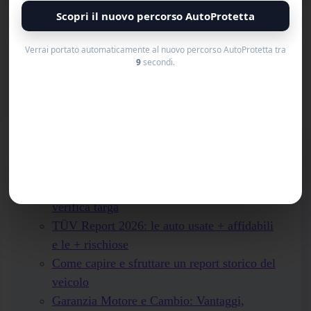
Scopri il nuovo percorso AutoProtetta
Verrai portato automaticamente al nuovo percorso AutoProtetta tra
9
secondi.
Cerca
Cerca
Ultimi articoli
Come scoprire un’auto incidentata: 7 punti +
verifica targa
TÜV Report 2026: le auto usate + affidabili
e le + rischiose
Come capire e sfruttare un report storico del
veicolo
Garanzia Motore e Cambio: Vantaggi,