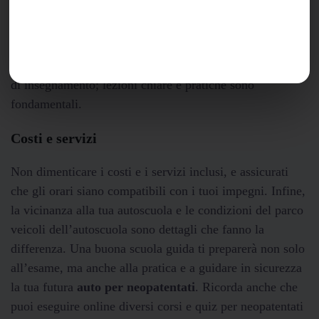
soprattutto per chi cerca la prima
auto per neopatentati
.
Ma come scegliere la scuola guida giusta? Inizia dalla
reputazione: recensioni online e passaparola sono
essenziali. Verifica la qualità degli istruttori e il metodo
di insegnamento; lezioni chiare e pratiche sono
fondamentali.
Costi e servizi
Non dimenticare i costi e i servizi inclusi, e assicurati
che gli orari siano compatibili con i tuoi impegni. Infine,
la vicinanza alla tua autoscuola e le condizioni del parco
veicoli dell’autoscuola sono dettagli che fanno la
differenza. Una buona scuola guida ti preparerà non solo
all’esame, ma anche alla pratica e a guidare in sicurezza
la tua futura
auto per neopatentati
. Ricorda anche che
puoi eseguire online diversi corsi e quiz per neopatentati