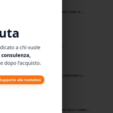
le** è il tuo diritto fondamentale! Scopri come ti...
luta
items:center; padding:16px; border:1px...
dicato a chi vuole
, consulenza,
e dopo l’acquisto.
erenze tra Eurotax Blu e Giallo e come confrontare i...
Supporto alla trattativa
 transazione avviene tra privati. Vediamo pro e contro...