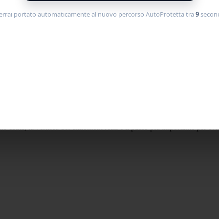
errai portato automaticamente al nuovo percorso AutoProtetta tra
9
second
isione in 2 Click
 soprattutto quando si tratta di chilometraggio e stato della revisione. V
li (Guida 2025)
ata, la verifica dei chilometri reali è il passo più importante per evitare