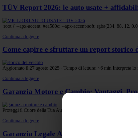
TÜV Report 2026: le auto usate + affidabili
:root { --apx-accent: #ea580c; --apx-accent-soft: rgba(234, 88, 12, 0.
Continua a leggere
Come capire e sfruttare un report storico d
Aggiornato il 27 agosto 2025 · Tempo di lettura: ~6 min Interpreta lo sto
Continua a leggere
Garanzia Motore e Cambio: Vantaggi, Prot
Proteggi il Cuore della Tua Auto: La Garanzia Estesa su Motore e Cambi
Continua a leggere
Garanzia Legale Auto: Diritti, Tutela e Con