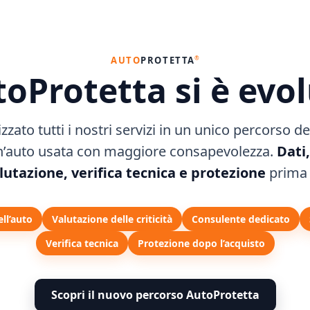
 Stai per acquistare un’auto? Che sia nuova o usata, la **garanzia lega
®
AUTO
PROTETTA
oProtetta si è evo
uto Problematiche
width: 100%; } .apv-box{ display:flex; gap:16px; flex-wrap:wrap; align-
zato tutti i nostri servizi in un unico percorso de
n’auto usata con maggiore consapevolezza.
Dati
lutazione, verifica tecnica e protezione
prima 
+ Report reale)
eale di un’auto usata. In questa guida scopri cos’è, quanto costa, le diff
ell’auto
Valutazione delle criticità
Consulente dedicato
Verifica tecnica
Protezione dopo l’acquisto
e da Valutare
Scopri il nuovo percorso AutoProtetta
re un’auto usata è spesso un affare vantaggioso, specialmente quando la