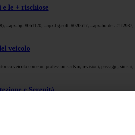
 e le + rischiose
08); --apx-bg: #0b1120; --apx-bg-soft: #020617; --apx-border: #1f2937; 
el veicolo
rico veicolo come un professionista Km, revisioni, passaggi, sinistri, fer
ezione e Serenità
o! Non accontentarti della protezione di base. Scopri come la **garanzia
trolli