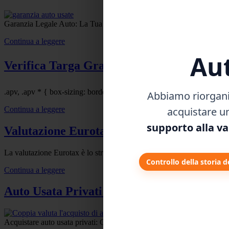
Garanzia Legale Auto: La Tua Protezione Obbligatoria (Usate e Nuove!)
Continua a leggere
Aut
Verifica Targa Gratis ⚠️ Evita Truffe e A
.apv, .apv * { box-sizing: border-box; } .apv { margin: 18px 0; max-
Abbiamo riorganiz
acquistare u
Continua a leggere
supporto alla va
Valutazione Eurotax 2025: guida pratica (
La valutazione Eurotax è lo strumento più usato per stimare il valore r
Controllo della storia d
Continua a leggere
Auto Usata Privati: Pro, Contro e Garanzi
Acquistare auto usata privati: Guida completa ai pro e contro Acquista