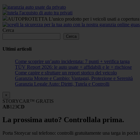
AUTOPROTETTA L'unico prodotto per i veicoli usati a copertura di 
Cerca
Cerca
Ultimi articoli
Come scoprire un’auto incidentata: 7 punti + verifica targa
TÜV Report 2026: le auto usate + affidabili e le + rischiose
Come capire e sfruttare un report storico del veicolo
Garanzia Motore e Cambio: Vantaggi, Protezione e Serenità
Garanzia Legale Auto: Diritti, Tutela e Controlli
×
STORYCAR™ GRATIS
AB
123
CD
La prossima auto? Controllala prima.
Porta Storycar sul telefono: controlli gratuitamente una targa in pochi 