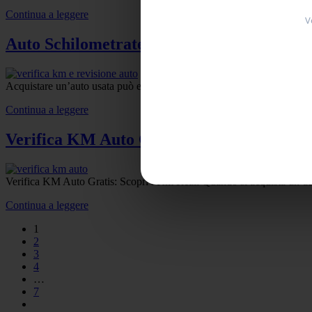
Continua a leggere
V
Auto Schilometrate:Verifica Km Auto e Rev
Acquistare un’auto usata può essere un ottimo affare, ma celare insidie,
Continua a leggere
Verifica KM Auto Gratis: Scopri i Km Rea
Verifica KM Auto Gratis: Scopri i Km Reali Quando si acquista un’auto us
Continua a leggere
1
2
3
4
…
7