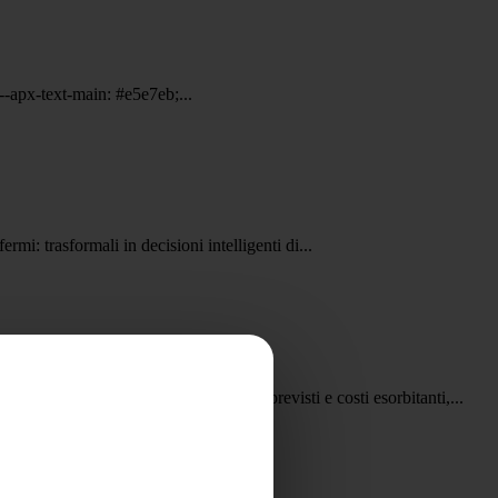
--apx-text-main: #e5e7eb;...
mi: trasformali in decisioni intelligenti di...
 estesa** può salvarti da guasti imprevisti e costi esorbitanti,...