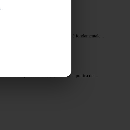
i.
erificare attentamente questi due aspetti è fondamentale...
 brutte sorprese. Purtroppo, in Italia la pratica dei...