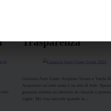
Garanzia Auto Usa
Acquista Sicuro co
i
Trasparenza
Garanzia Auto Usate: Acquisto Sicuro e Tutela R
Acquistare un’auto usata è un atto di fede. Spesso
’auto
garanzia sembra un labirinto di clausole e prome
vaghe. Ma cosa succede quando la...