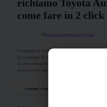
richiamo Toyota Au
come fare in 2 click
Campagne di richiamo Toyota auto: Problemi e sol
Le campagne di richiamo auto sono azioni importan
le case costruttrici attuano per risolvere problemi di
sicurezza nei veicoli. Questi richiami...
Continua a leggere