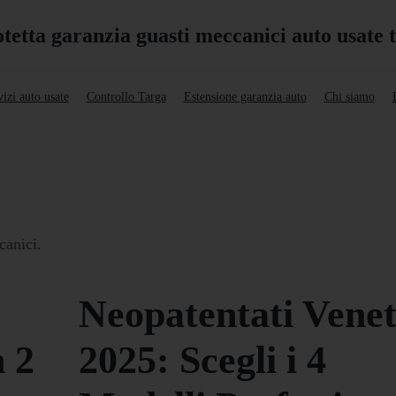
izi auto usate
Controllo Targa
Estensione garanzia auto
Chi siamo
canici.
Neopatentati Vene
n 2
2025: Scegli i 4