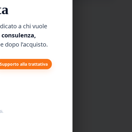
to
ta
e e
dicato a chi vuole
, consulenza,
e dopo l’acquisto.
Supporto alla trattativa
nto e le
 vivace,
 auto
i.