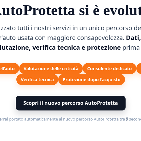
Finanziamento Au
utoProtetta si è evolu
Usate: Guida a Rat
zato tutti i nostri servizi in un unico percorso de
Garanzie Sicure
n’auto usata con maggiore consapevolezza.
Dati
lutazione, verifica tecnica e protezione
prima 
ell’auto
Valutazione delle criticità
Consulente dedicato
Verifica tecnica
Protezione dopo l’acquisto
Dal
Acquisto auto usate a rate – Tutto sul finanziame
a,
garanzie Il mercato delle auto usate è sempre più
nel
con un numero di vendite che supera quello delle
Scopri il nuovo percorso AutoProtetta
nuove. Solitamente, il...
errai portato automaticamente al nuovo percorso AutoProtetta tra
9
second
Continua a leggere