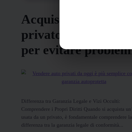
Acquisto auto da
privato: procedura
per evitare problem
Differenza tra Garanzia Legale e Vizi Occulti:
Comprendere i Propri Diritti Quando si acquista un
usata da un privato, è fondamentale comprendere la
differenza tra la garanzia legale di conformità...