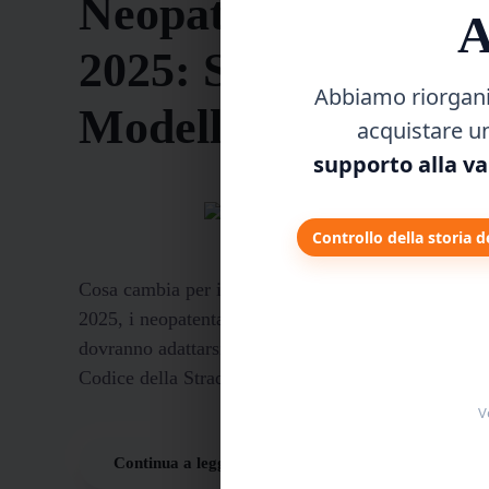
Neopatentati Lazio
A
2025: Scegli i 4
Abbiamo riorganiz
Modelli Perfetti
acquistare u
supporto alla va
Controllo della storia d
Cosa cambia per i neopatentati in Lazio nel 2025? 
2025, i neopatentati in Lazio, come nel resto d’Itali
dovranno adattarsi a un cambiamento significativo 
Codice della Strada. Infatti,...
V
Continua a leggere