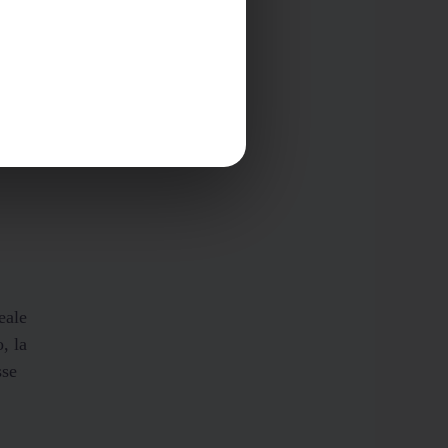
te:
n
eale
, la
sse