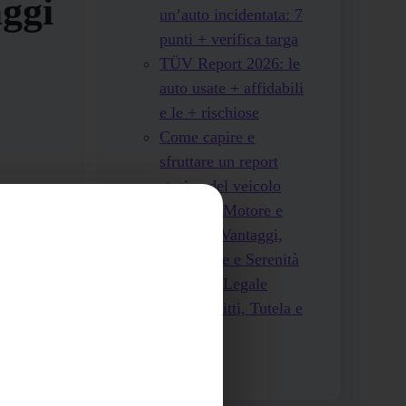
aggi
un’auto incidentata: 7
punti + verifica targa
TÜV Report 2026: le
auto usate + affidabili
e le + rischiose
Come capire e
sfruttare un report
storico del veicolo
onviene
Garanzia Motore e
 da un
Cambio: Vantaggi,
 senza una
Protezione e Serenità
Garanzia Legale
Auto: Diritti, Tutela e
Controlli