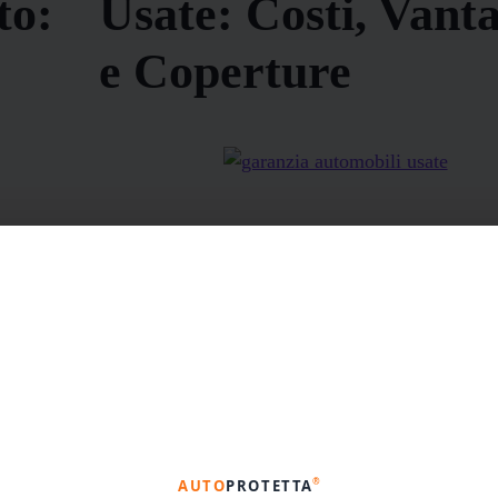
to:
Usate: Costi, Vant
e Coperture
uzioni
Perché scegliere una garanzia automobili usate c
ti che
davvero? Acquistare un’auto usata, specialmente
privato, può rivelarsi un ottimo affare. Tuttavia,
garanzia meccanica adeguata,...
Continua a leggere
®
AUTO
PROTETTA