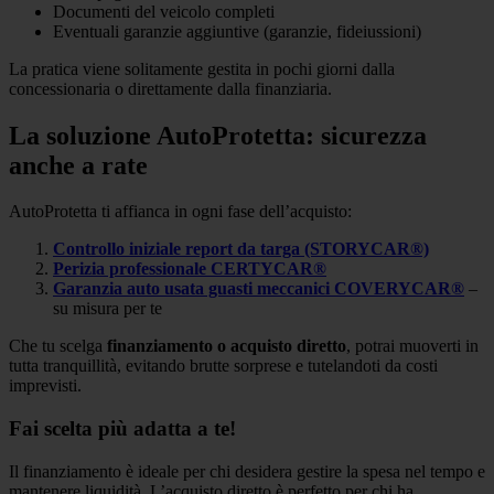
Documenti del veicolo completi
Eventuali garanzie aggiuntive (garanzie, fideiussioni)
La pratica viene solitamente gestita in pochi giorni dalla
concessionaria o direttamente dalla finanziaria.
La soluzione AutoProtetta: sicurezza
anche a rate
AutoProtetta ti affianca in ogni fase dell’acquisto:
Controllo iniziale report da targa (STORYCAR®)
Perizia professionale CERTYCAR®
Garanzia auto usata guasti meccanici COVERYCAR®
–
su misura per te
Che tu scelga
finanziamento o acquisto diretto
, potrai muoverti in
tutta tranquillità, evitando brutte sorprese e tutelandoti da costi
imprevisti.
Fai scelta più adatta a te!
Il finanziamento è ideale per chi desidera gestire la spesa nel tempo e
mantenere liquidità. L’acquisto diretto è perfetto per chi ha