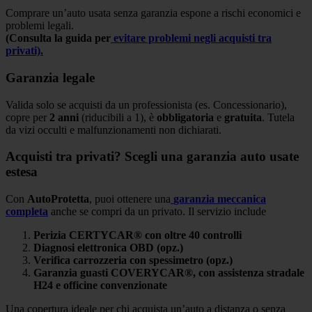
Comprare un’auto usata senza garanzia espone a rischi economici e
problemi legali.
(Consulta la guida per
evitare problemi negli acquisti tra
privati).
Garanzia legale
Valida solo se acquisti da un professionista (es. Concessionario),
copre per
2 anni
(riducibili a 1), è
obbligatoria
e
gratuita
. Tutela
da vizi occulti e malfunzionamenti non dichiarati.
Acquisti tra privati? Scegli una garanzia auto usate
estesa
Con
AutoProtetta
, puoi ottenere una
garanzia meccanica
completa
anche se compri da un privato. Il servizio include
Perizia CERTYCAR® con oltre 40 controlli
Diagnosi elettronica OBD (opz.)
Verifica carrozzeria con spessimetro (opz.)
Garanzia guasti COVERYCAR®, con assistenza stradale
H24 e officine convenzionate
Una copertura ideale per chi acquista un’auto a distanza o senza