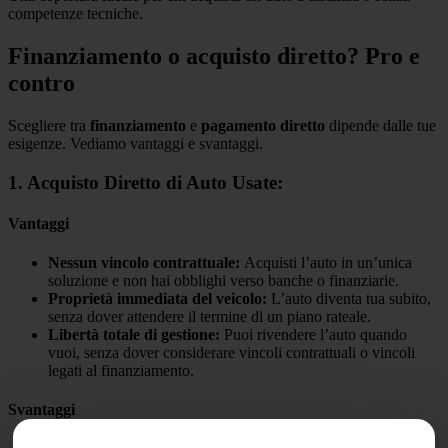
competenze tecniche.
Finanziamento o acquisto diretto? Pro e
contro
Scegliere tra
finanziamento
e
pagamento diretto
dipende dalle tue
esigenze. Vediamo vantaggi e svantaggi.
1. Acquisto Diretto di Auto Usate:
Vantaggi
Nessun vincolo contrattuale:
Acquisti l’auto in un’unica
soluzione e non hai obblighi verso banche o finanziarie.
Proprietà immediata del veicolo:
L’auto diventa tua subito,
senza dover attendere il termine di un piano rateale.
Libertà totale di gestione:
Puoi rivendere l’auto quando
vuoi, senza dover considerare vincoli contrattuali o vincoli
legati al finanziamento.
Svantaggi