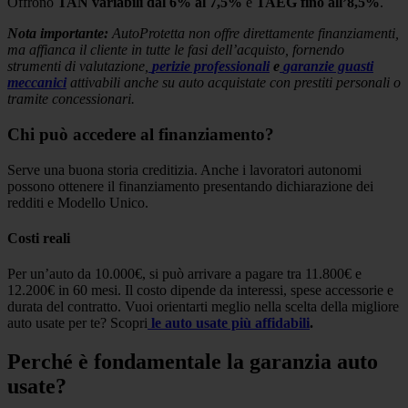
Offrono
TAN variabili dal 6% al 7,5%
e
TAEG fino all’8,5%
.
Nota importante:
AutoProtetta non offre direttamente finanziamenti,
ma affianca il cliente in tutte le fasi dell’acquisto, fornendo
strumenti di valutazione,
perizie professionali
e
garanzie guasti
meccanici
attivabili anche su auto acquistate con prestiti personali o
tramite concessionari.
Chi può accedere al finanziamento?
Serve una buona storia creditizia. Anche i lavoratori autonomi
possono ottenere il finanziamento presentando dichiarazione dei
redditi e Modello Unico.
Costi reali
Per un’auto da 10.000€, si può arrivare a pagare tra 11.800€ e
12.200€ in 60 mesi. Il costo dipende da interessi, spese accessorie e
durata del contratto. Vuoi orientarti meglio nella scelta della migliore
auto usate per te? Scopri
le auto usate più affidabili
.
Perché è fondamentale la garanzia auto
usate?