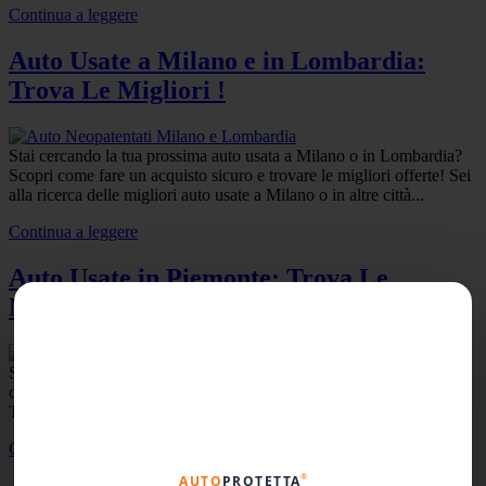
Continua a leggere
Auto Usate a Milano e in Lombardia:
Trova Le Migliori !
Stai cercando la tua prossima auto usata a Milano o in Lombardia?
Scopri come fare un acquisto sicuro e trovare le migliori offerte! Sei
alla ricerca delle migliori auto usate a Milano o in altre città...
Continua a leggere
Auto Usate in Piemonte: Trova Le
Migliori Vicino a Te!
Sei alla ricerca di un’auto usata in Piemonte? Scopri le migliori
offerte disponibili nelle principali città come Torino, Asti e Novara.
Ti guideremo nella ricerca dell’auto perfetta, fornendoti...
Continua a leggere
®
AUTO
PROTETTA