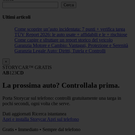
Cerca
Ultimi articoli
Come scoprire un’auto incidentata: 7 punti + verifica targa
TÜV Report 2026: le auto usate + affidabili e le + rischiose
Come capire e sfruttare un report storico del veicolo
Garanzia Motore e Cambio: Vantaggi, Protezione e Serenità
Garanzia Legale Auto: Diritti, Tutela e Controlli
×
STORYCAR™ GRATIS
AB
123
CD
La prossima auto? Controllala prima.
Porta Storycar sul telefono: controlli gratuitamente una targa in
pochi secondi, ogni volta che serve.
Dati aggiornati
Ricerca istantanea
Apri e installa Storycar
Apri sul telefono
Gratis • Immediato • Sempre dal telefono