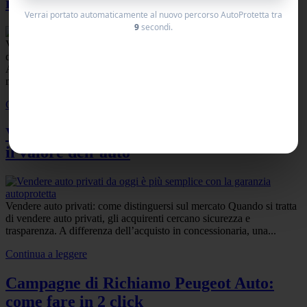
ipoteche da soli 16,63€
Verrai portato automaticamente al nuovo percorso AutoProtetta tra
9
secondi.
Vuoi vendere o acquistare al meglio un’auto? Con la nuova analisi
del valore di tutto mercato italiano delle auto sul web di
AUTOPROTETTA, diventa tutto più facile! Analizziamo oltre 1
milione...
Continua a leggere
Vendere auto privati – Come aumentare
il valore dell’auto
Vendere auto privati: come distinguersi sul mercato Quando si tratta
di vendere auto privati, gli acquirenti cercano sicurezza e
trasparenza. A differenza dell’acquisto in concessionaria, una...
Continua a leggere
Campagne di Richiamo Peugeot Auto:
come fare in 2 click