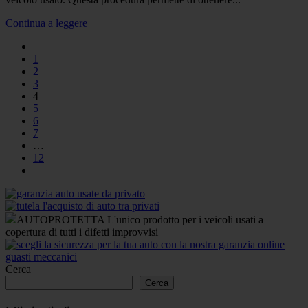
Continua a leggere
1
2
3
4
5
6
7
…
12
AUTOPROTETTA L'unico prodotto per i veicoli usati a
copertura di tutti i difetti improvvisi
Cerca
Cerca