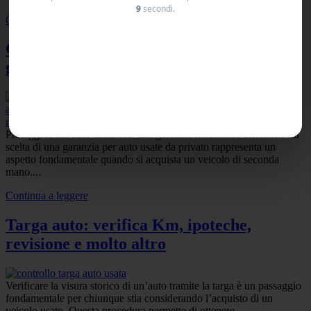
9
secondi.
Continua a leggere
Garanzia auto usate privato – Cos’è la
garanzia meccanica
Proteggi la tua auto usata con una garanzia meccanica affidabile La
scelta di una garanzia per auto usate da privato rappresenta un
aspetto fondamentale quando si acquista un veicolo di seconda
mano....
Continua a leggere
Targa auto: verifica Km, ipoteche,
revisione e molto altro
Verificare la visura storico di un’auto tramite la targa è un passaggio
fondamentale per chiunque stia considerando l’acquisto di un
veicolo usato. Questa procedura permette di ottenere...