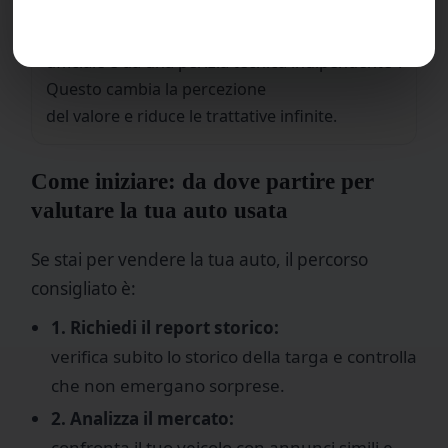
puoi dire all’acquirente: “Il prezzo richiesto è
supportato da un report storico
ufficiale e da una perizia tecnica indipendente”.
Questo cambia la percezione
del valore e riduce le trattative infinite.
Come iniziare: da dove partire per
valutare la tua auto usata
Se stai per vendere la tua auto, il percorso
consigliato è:
1. Richiedi il report storico:
verifica subito lo storico della targa e controlla
che non emergano sorprese.
2. Analizza il mercato:
confronta il tuo veicolo con annunci simili e