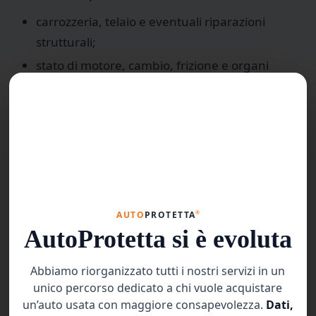
carrozzeria, telaio e eventuali riparazioni
strutturali;
stato di motore, cambio, frizione e organi
meccanici principali;
impianto elettrico, elettronico e dispositivi di
sicurezza;
interni, usura generale e manutenzione
documentabile.
Dal confronto tra
storico, valori di mercato e
®
AUTO
PROTETTA
perizia
nasce una valutazione
AutoProtetta si è evoluta
completa, difendibile e comprensibile anche
per l’acquirente.
Abbiamo riorganizzato tutti i nostri servizi in un
unico percorso dedicato a chi vuole acquistare
Valutazione e certificazione: cosa
un’auto usata con maggiore consapevolezza.
Dati,