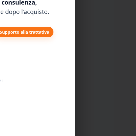
, consulenza,
o in un
e dopo l’acquisto.
Supporto alla trattativa
i,
 linea
i.