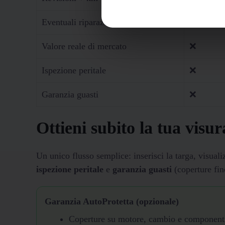
Eventuali riparazioni/danni
❌
Valore reale di mercato
❌
Ispezione peritale
❌
Garanzia guasti
❌
Ottieni subito la tua visu
Un unico flusso semplice: inserisci la targa, visuali
ispezione peritale
e
garanzia guasti
(coperture fin
Garanzia AutoProtetta (opzionale)
Coperture su motore, cambio e componenti