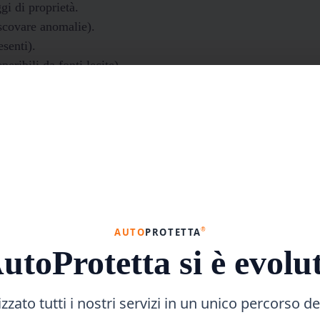
gi di proprietà.
 scovare anomalie).
esenti).
eribili da fonti lecite).
 di mercato.
Report Completo StoricoAuto
schio. Acquista sicuro.
Ottieni in pochi click
®
AUTO
PROTETTA
utoProtetta si è evolu
rga nel 2025?
zato tutti i nostri servizi in un unico percorso de