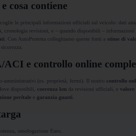
 e cosa contiene
glie le principali informazioni ufficiali sul veicolo: dati ana
à, cronologia revisioni, e – quando disponibili – informazioni 
ati
. Con AutoProtetta colleghiamo queste fonti a
stime di val
 sicurezza.
/ACI e controllo online comple
-amministrativi (es. proprietà, fermi). Il nostro
controllo on
ove disponibili,
coerenza km
da revisioni ufficiali, e
valore 
zione peritale
e
garanzia guasti
.
targa
potenza, omologazione Euro.