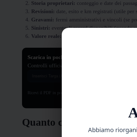
Storia proprietari:
conteggio e date dei passag
Revisioni:
date, esito e km registrati (utile per
Gravami:
fermi amministrativi e vincoli (se pr
Sinistri:
eventuali record disponibili (quando rep
Valore reale:
confronto tra quotazioni e prezzo
Scarica in pochi click la tua Visura Targa + 
Controlli ufficiali, valore reale e indicatori di ri
Ricevi il PDF in pochi minuti.
A
Quanto costa la visura ta
Abbiamo riorganiz