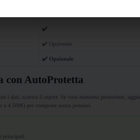
✔️ Quando disponibili da fonti lecite
✔️
✔️ Opzionale
✔️ Opzionale
ra con AutoProtetta
zza i dati, scarica il report. Se vuoi massima protezione, aggi
o a 4.500€) per comprare senza pensieri.
 principali