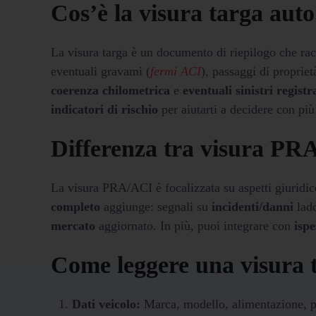
Cos’è la visura targa auto
La visura targa è un documento di riepilogo che racco
eventuali gravami (
fermi ACI
), passaggi di propriet
coerenza chilometrica
e
eventuali sinistri registr
indicatori di rischio
per aiutarti a decidere con più
Differenza tra visura PRA
La visura PRA/ACI è focalizzata su aspetti giuridico
completo
aggiunge: segnali su
incidenti/danni
ladd
mercato
aggiornato. In più, puoi integrare con
ispe
Come leggere una visura 
Dati veicolo:
Marca, modello, alimentazione, 